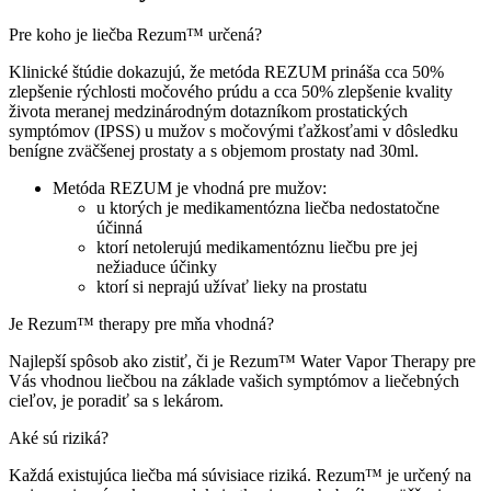
Pre koho je liečba Rezum™ určená?
Klinické štúdie dokazujú, že metóda REZUM prináša cca 50%
zlepšenie rýchlosti močového prúdu a cca 50% zlepšenie kvality
života meranej medzinárodným dotazníkom prostatických
symptómov (IPSS) u mužov s močovými ťažkosťami v dôsledku
benígne zväčšenej prostaty a s objemom prostaty nad 30ml.
Metóda REZUM je vhodná pre mužov:
u ktorých je medikamentózna liečba nedostatočne
účinná
ktorí netolerujú medikamentóznu liečbu pre jej
nežiaduce účinky
ktorí si neprajú užívať lieky na prostatu
Je Rezum™ therapy pre mňa vhodná?
Najlepší spôsob ako zistiť, či je
Rezum™ Water Vapor Therapy
pre
Vás vhodnou liečbou na základe vašich symptómov a liečebných
cieľov, je poradiť sa s lekárom.
Aké sú riziká?
Každá existujúca liečba má súvisiace riziká. Rezum™ je určený na