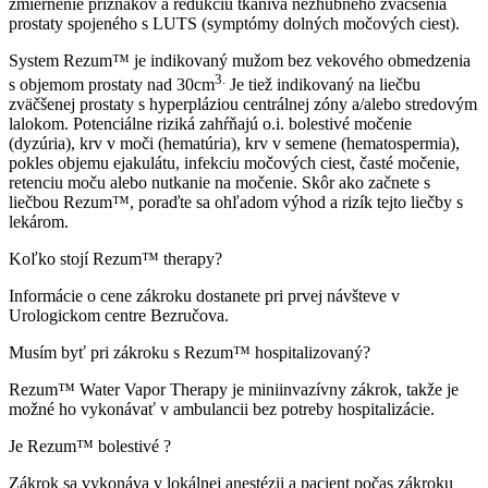
zmiernenie príznakov a redukciu tkaniva nezhubného zväčšenia
prostaty spojeného s LUTS (symptómy dolných močových ciest).
System Rezum™ je indikovaný mužom bez vekového obmedzenia
3.
s objemom prostaty nad 30cm
Je tiež indikovaný na liečbu
zväčšenej prostaty s hyperpláziou centrálnej zóny a/alebo stredovým
lalokom. Potenciálne riziká zahŕňajú o.i. bolestivé močenie
(dyzúria), krv v moči (hematúria), krv v semene (hematospermia),
pokles objemu ejakulátu, infekciu močových ciest, časté močenie,
retenciu moču alebo nutkanie na močenie. Skôr ako začnete s
liečbou Rezum™, poraďte sa ohľadom výhod a rizík tejto liečby s
lekárom.
Koľko stojí Rezum™ therapy?
Informácie o cene zákroku dostanete pri prvej návšteve v
Urologickom centre Bezručova.
Musím byť pri zákroku s Rezum™ hospitalizovaný?
Rezum™ Water Vapor Therapy je miniinvazívny zákrok, takže je
možné ho vykonávať v ambulancii bez potreby hospitalizácie.
Je Rezum™ bolestivé ?
Zákrok sa vykonáva v lokálnej anestézii a pacient počas zákroku