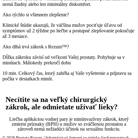
nemá žiadny alebo len minimálny diskomfort.
Ako rýchlo si všimnem zlepšenie?
Klinické štúdie ukazujú, že väčšina mužov pociťuje úľavu od
symptómov už 2 týždne po liečbe a postupné zlepšovanie pokračuje
až 3 mesiace.
Ako dlhá trvá zákrok s Rezum™?
Dĺžka zákroku závisí od veľkosti Vašej prostaty. Pohybuje sa v
minútach. Málokedy prekročí dobu
10 min. Celkový čas, ktorý zahŕňa aj Vaše vyšetrenie a prípravu sa
počíta v desiatkach minút.
Necítite sa na veľký chirurgický
zákrok, ale odmietate užívať lieky?
Liečba aplikáciou vodnej pary je miniinvazívny zákrok, ktorý
zmierni príznaky (BPH) u mužov so zväčšenou prostatou a
zároveň nemá nežiadúci účinok na sexuálnu funkciu.
© 2026 Prostata Rezum. | Informácie sú čerpané zo stránky liecbaprostaty.sk .